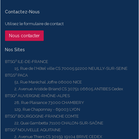
Contactez-Nous
Utilisez le formulaire de contact
Nous contacter
Nos Sites
BTSG² ILE-DE-FRANCE
15, Rue de l'Hôtel ville CS 70005 92200 NEUILLY-SUR-SEINE
BTGS² PACA
51, Rue Maréchal Joffre 06000 NICE
2, Avenue Aristide Briand CS 30751 06605 ANTIBES Cedex
BTSG² AUVERGNE-RHÔNE-ALPES
28, Rue Plaisance 73000 CHAMBERY
129, Rue Chaponnay - 69003 LYON
BTSG² BOURGOGNE-FRANCHE COMTE
22, Quai Gambetta 71100 CHALON-SUR-SAÔNE
BTSG² NOUVELLE AQUITAINE
2, Avenue Thiers CS 30159 19104 BRIVE CEDEX