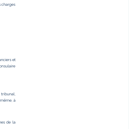
s charges
anciers et
onsulaire
 tribunal,
ux-même, à
nes de la