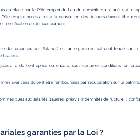
 mis en place par le Pôle emploi du lieu du domicile du salarié, qui lui a
ôle emploi necessaires à la consitution des dossiers doivent être remi
e la notification de du licenciement.
ie des créances des Salariés) est un organisme patronal fondé sur la s
rtisations.
judiciaire de l'entreprise ou encore, sous certaines conditions, en pro
s sommes avancées doivent être remboursées par récupération sur le patrimo
 sommes dues aux salariés (salaires, préavis, indemnités de rupture...) con
riales garanties par la Loi ?