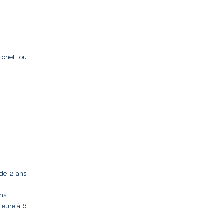
sionel ou
 de 2 ans
ns,
ieure à 6