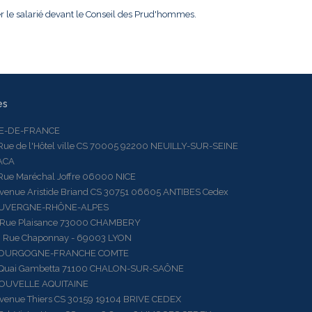
ter le salarié devant le Conseil des Prud'hommes.
es
LE-DE-FRANCE
 de l'Hôtel ville CS 70005 92200 NEUILLY-SUR-SEINE
ACA
 Maréchal Joffre 06000 NICE
ue Aristide Briand CS 30751 06605 ANTIBES Cedex
AUVERGNE-RHÔNE-ALPES
e Plaisance 73000 CHAMBERY
ue Chaponnay - 69003 LYON
BOURGOGNE-FRANCHE COMTE
ai Gambetta 71100 CHALON-SUR-SAÔNE
OUVELLE AQUITAINE
ue Thiers CS 30159 19104 BRIVE CEDEX