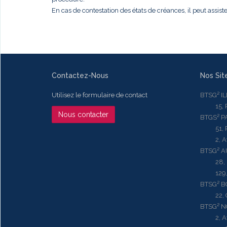
En cas de contestation des états de créances, il peut assis
Contactez-Nous
Nos Sit
Utilisez le formulaire de contact
BTSG² I
15, Rue
Nous contacter
BTGS² P
51, Rue
2, Aven
BTSG² 
28, Ru
129, R
BTSG² 
22, Qu
BTSG² N
2, Aven