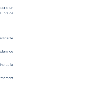
pporte un
s lors de
olidarité
cédure de
ine de la
formément