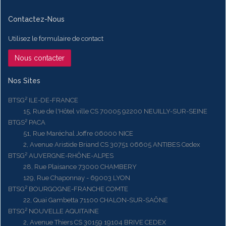
Contactez-Nous
Utilisez le formulaire de contact
Nous contacter
Nos Sites
BTSG² ILE-DE-FRANCE
15, Rue de l'Hôtel ville CS 70005 92200 NEUILLY-SUR-SEINE
BTGS² PACA
51, Rue Maréchal Joffre 06000 NICE
2, Avenue Aristide Briand CS 30751 06605 ANTIBES Cedex
BTSG² AUVERGNE-RHÔNE-ALPES
28, Rue Plaisance 73000 CHAMBERY
129, Rue Chaponnay - 69003 LYON
BTSG² BOURGOGNE-FRANCHE COMTE
22, Quai Gambetta 71100 CHALON-SUR-SAÔNE
BTSG² NOUVELLE AQUITAINE
2, Avenue Thiers CS 30159 19104 BRIVE CEDEX