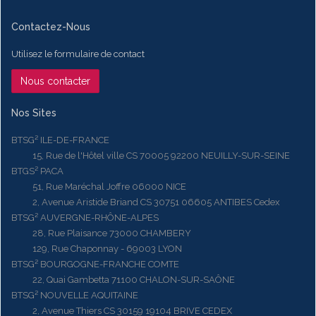
Contactez-Nous
Utilisez le formulaire de contact
Nous contacter
Nos Sites
BTSG² ILE-DE-FRANCE
15, Rue de l'Hôtel ville CS 70005 92200 NEUILLY-SUR-SEINE
BTGS² PACA
51, Rue Maréchal Joffre 06000 NICE
2, Avenue Aristide Briand CS 30751 06605 ANTIBES Cedex
BTSG² AUVERGNE-RHÔNE-ALPES
28, Rue Plaisance 73000 CHAMBERY
129, Rue Chaponnay - 69003 LYON
BTSG² BOURGOGNE-FRANCHE COMTE
22, Quai Gambetta 71100 CHALON-SUR-SAÔNE
BTSG² NOUVELLE AQUITAINE
2, Avenue Thiers CS 30159 19104 BRIVE CEDEX