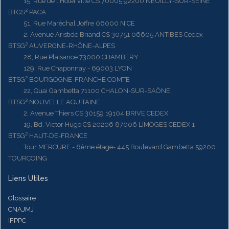
15, Rue de l'Hôtel ville CS 70005 92200 NEUILLY-SUR-SEINE
BTGS² PACA
51, Rue Maréchal Joffre 06000 NICE
2, Avenue Aristide Briand CS 30751 06605 ANTIBES Cedex
BTSG² AUVERGNE-RHÔNE-ALPES
28, Rue Plaisance 73000 CHAMBERY
129, Rue Chaponnay - 69003 LYON
BTSG² BOURGOGNE-FRANCHE COMTE
22, Quai Gambetta 71100 CHALON-SUR-SAÔNE
BTSG² NOUVELLE AQUITAINE
2, Avenue Thiers CS 30159 19104 BRIVE CEDEX
19, Bd. Victor Hugo CS 20206 87006 LIMOGES CEDEX 1
BTSG² HAUT-DE-FRANCE
Tour MERCURE - 6ème étage- 445 Boulevard Gambetta 59200
TOURCOING
Liens Utiles
Glossaire
CNAJMJ
IFPPC