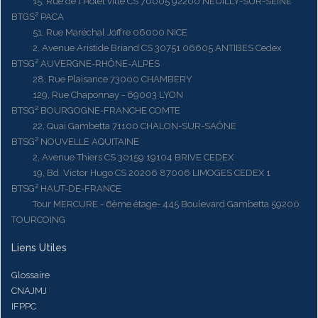
15, Rue de l'Hôtel ville CS 70005 92200 NEUILLY-SUR-SEINE
BTGS² PACA
51, Rue Maréchal Joffre 06000 NICE
2, Avenue Aristide Briand CS 30751 06605 ANTIBES Cedex
BTSG² AUVERGNE-RHÔNE-ALPES
28, Rue Plaisance 73000 CHAMBERY
129, Rue Chaponnay - 69003 LYON
BTSG² BOURGOGNE-FRANCHE COMTE
22, Quai Gambetta 71100 CHALON-SUR-SAÔNE
BTSG² NOUVELLE AQUITAINE
2, Avenue Thiers CS 30159 19104 BRIVE CEDEX
19, Bd. Victor Hugo CS 20206 87006 LIMOGES CEDEX 1
BTSG² HAUT-DE-FRANCE
Tour MERCURE - 6ème étage- 445 Boulevard Gambetta 59200
TOURCOING
Liens Utiles
Glossaire
CNAJMJ
IFPPC