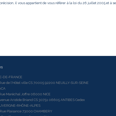
précision, il vous appartient de vous référer à la loi du 26 juillet 2005 et à s
es
LE-DE-FRANCE
 de l'Hôtel ville CS 70005 92200 NEUILLY-SUR-SEINE
ACA
 Maréchal Joffre 06000 NICE
ue Aristide Briand CS 30751 06605 ANTIBES Cedex
AUVERGNE-RHÔNE-ALPES
e Plaisance 73000 CHAMBERY