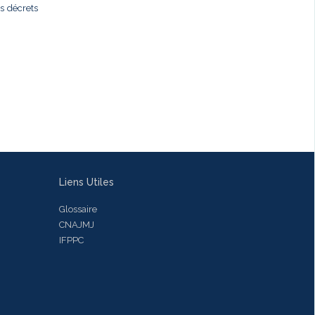
es décrets
Liens Utiles
Glossaire
CNAJMJ
IFPPC