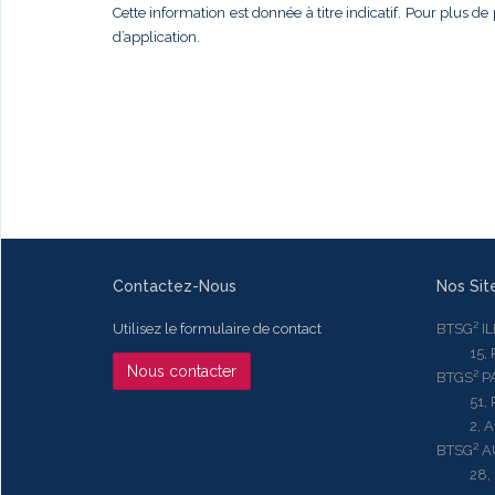
Cette information est donnée à titre indicatif. Pour plus de 
d’application.
Contactez-Nous
Nos Sit
Utilisez le formulaire de contact
BTSG² I
15, Rue
Nous contacter
BTGS² P
51, Rue
2, Aven
BTSG² 
28, Ru