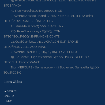
15, Rue de l'Hôtel ville CS 70005 92200 NEUILLY-SUR-SEINE
BTGS² PACA
51, Rue Maréchal Joffre 06000 NICE
2, Avenue Aristide Briand CS 30751 06605 ANTIBES Cedex
BTSG² AUVERGNE-RHÔNE-ALPES
28, Rue Plaisance 73000 CHAMBERY
129, Rue Chaponnay - 69003 LYON
BTSG² BOURGOGNE-FRANCHE COMTE
22, Quai Gambetta 71100 CHALON-SUR-SAÔNE
BTSG² NOUVELLE AQUITAINE
2, Avenue Thiers CS 30159 19104 BRIVE CEDEX
19, Bd. Victor Hugo CS 20206 87006 LIMOGES CEDEX 1
BTSG² HAUT-DE-FRANCE
Tour MERCURE - 6ème étage- 445 Boulevard Gambetta 59200
TOURCOING
Liens Utiles
Glossaire
CNAJMJ
IFPPC