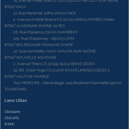
15, Rue de l'Hôtel ville CS 70005 92200 NEUILLY-SUR-SEINE
BTGS² PACA
51, Rue Maréchal Joffre 06000 NICE
2, Avenue Aristide Briand CS 30751 06605 ANTIBES Cedex
BTSG² AUVERGNE-RHÔNE-ALPES
28, Rue Plaisance 73000 CHAMBERY
129, Rue Chaponnay - 69003 LYON
BTSG² BOURGOGNE-FRANCHE COMTE
22, Quai Gambetta 71100 CHALON-SUR-SAÔNE
BTSG² NOUVELLE AQUITAINE
2, Avenue Thiers CS 30159 19104 BRIVE CEDEX
19, Bd. Victor Hugo CS 20206 87006 LIMOGES CEDEX 1
BTSG² HAUT-DE-FRANCE
Tour MERCURE - 6ème étage- 445 Boulevard Gambetta 59200
TOURCOING
Liens Utiles
Glossaire
CNAJMJ
IFPPC