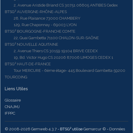
2, Avenue Aristide Briand CS 30751 06605 ANTIBES Cedex
BTSG² AUVERGNE-RHÔNE-ALPES
28, Rue Plaisance 73000 CHAMBERY
129, Rue Chaponnay - 69003 LYON
BTSG² BOURGOGNE-FRANCHE COMTE
22, Quai Gambetta 71100 CHALON-SUR-SAÔNE
BTSG² NOUVELLE AQUITAINE
2, Avenue Thiers CS 30159 19104 BRIVE CEDEX
19, Bd. Victor Hugo CS 20206 87006 LIMOGES CEDEX 1
BTSG² HAUT-DE-FRANCE
Tour MERCURE - 6ème étage- 445 Boulevard Gambetta 59200
TOURCOING
Liens Utiles
Glossaire
CNAJMJ
IFPPC
© 2008-2026 Gemweb 4.3.7
- BTSG² utilise
Gemarcur ©
-
Données