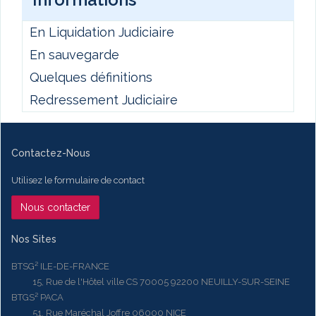
En Liquidation Judiciaire
En sauvegarde
Quelques définitions
Redressement Judiciaire
Contactez-Nous
Utilisez le formulaire de contact
Nous contacter
Nos Sites
BTSG² ILE-DE-FRANCE
15, Rue de l'Hôtel ville CS 70005 92200 NEUILLY-SUR-SEINE
BTGS² PACA
51, Rue Maréchal Joffre 06000 NICE