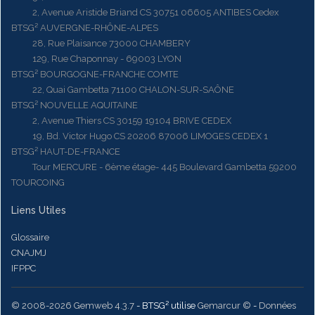
2, Avenue Aristide Briand CS 30751 06605 ANTIBES Cedex
BTSG² AUVERGNE-RHÔNE-ALPES
28, Rue Plaisance 73000 CHAMBERY
129, Rue Chaponnay - 69003 LYON
BTSG² BOURGOGNE-FRANCHE COMTE
22, Quai Gambetta 71100 CHALON-SUR-SAÔNE
BTSG² NOUVELLE AQUITAINE
2, Avenue Thiers CS 30159 19104 BRIVE CEDEX
19, Bd. Victor Hugo CS 20206 87006 LIMOGES CEDEX 1
BTSG² HAUT-DE-FRANCE
Tour MERCURE - 6ème étage- 445 Boulevard Gambetta 59200
TOURCOING
Liens Utiles
Glossaire
CNAJMJ
IFPPC
© 2008-2026 Gemweb 4.3.7
- BTSG² utilise
Gemarcur ©
-
Données