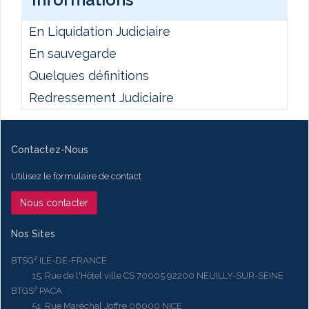
En Liquidation Judiciaire
En sauvegarde
Quelques définitions
Redressement Judiciaire
Contactez-Nous
Utilisez le formulaire de contact
Nous contacter
Nos Sites
BTSG² ILE-DE-FRANCE
15, Rue de l'Hôtel ville CS 70005 92200 NEUILLY-SUR-SEINE
BTGS² PACA
51, Rue Maréchal Joffre 06000 NICE