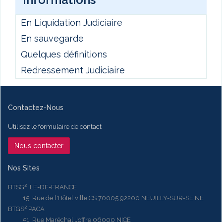
En Liquidation Judiciaire
En sauvegarde
Quelques définitions
Redressement Judiciaire
Contactez-Nous
Utilisez le formulaire de contact
Nous contacter
Nos Sites
BTSG² ILE-DE-FRANCE
15, Rue de l'Hôtel ville CS 70005 92200 NEUILLY-SUR-SEINE
BTGS² PACA
51, Rue Maréchal Joffre 06000 NICE