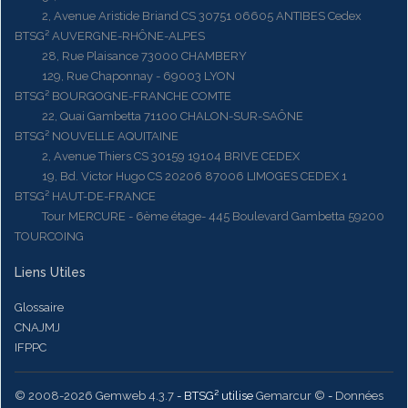
2, Avenue Aristide Briand CS 30751 06605 ANTIBES Cedex
BTSG² AUVERGNE-RHÔNE-ALPES
28, Rue Plaisance 73000 CHAMBERY
129, Rue Chaponnay - 69003 LYON
BTSG² BOURGOGNE-FRANCHE COMTE
22, Quai Gambetta 71100 CHALON-SUR-SAÔNE
BTSG² NOUVELLE AQUITAINE
2, Avenue Thiers CS 30159 19104 BRIVE CEDEX
19, Bd. Victor Hugo CS 20206 87006 LIMOGES CEDEX 1
BTSG² HAUT-DE-FRANCE
Tour MERCURE - 6ème étage- 445 Boulevard Gambetta 59200
TOURCOING
Liens Utiles
Glossaire
CNAJMJ
IFPPC
© 2008-2026 Gemweb 4.3.7
- BTSG² utilise
Gemarcur ©
-
Données