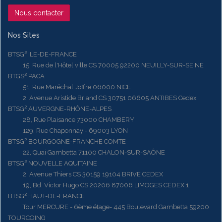
Nous contacter
Nos Sites
BTSG² ILE-DE-FRANCE
15, Rue de l'Hôtel ville CS 70005 92200 NEUILLY-SUR-SEINE
BTGS² PACA
51, Rue Maréchal Joffre 06000 NICE
2, Avenue Aristide Briand CS 30751 06605 ANTIBES Cedex
BTSG² AUVERGNE-RHÔNE-ALPES
28, Rue Plaisance 73000 CHAMBERY
129, Rue Chaponnay - 69003 LYON
BTSG² BOURGOGNE-FRANCHE COMTE
22, Quai Gambetta 71100 CHALON-SUR-SAÔNE
BTSG² NOUVELLE AQUITAINE
2, Avenue Thiers CS 30159 19104 BRIVE CEDEX
19, Bd. Victor Hugo CS 20206 87006 LIMOGES CEDEX 1
BTSG² HAUT-DE-FRANCE
Tour MERCURE - 6ème étage- 445 Boulevard Gambetta 59200
TOURCOING