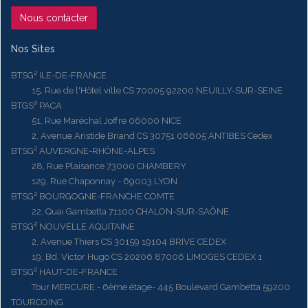
Nous contacter
Nos Sites
BTSG² ILE-DE-FRANCE
15, Rue de l'Hôtel ville CS 70005 92200 NEUILLY-SUR-SEINE
BTGS² PACA
51, Rue Maréchal Joffre 06000 NICE
2, Avenue Aristide Briand CS 30751 06605 ANTIBES Cedex
BTSG² AUVERGNE-RHÔNE-ALPES
28, Rue Plaisance 73000 CHAMBERY
129, Rue Chaponnay - 69003 LYON
BTSG² BOURGOGNE-FRANCHE COMTE
22, Quai Gambetta 71100 CHALON-SUR-SAÔNE
BTSG² NOUVELLE AQUITAINE
2, Avenue Thiers CS 30159 19104 BRIVE CEDEX
19, Bd. Victor Hugo CS 20206 87006 LIMOGES CEDEX 1
BTSG² HAUT-DE-FRANCE
Tour MERCURE - 6ème étage- 445 Boulevard Gambetta 59200
TOURCOING