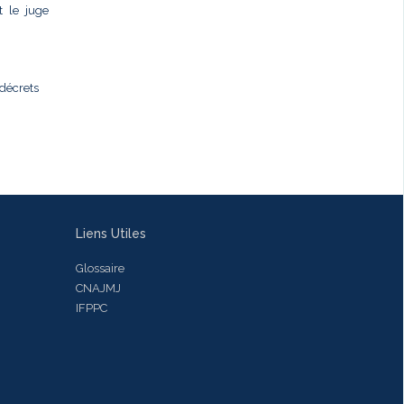
t le juge
 décrets
Liens Utiles
Glossaire
CNAJMJ
IFPPC