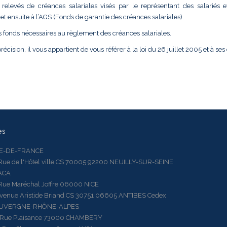
relevés de créances salariales visés par le représentant des salariés e
t ensuite à l’AGS (Fonds de garantie des créances salariales).
s fonds nécessaires au règlement des créances salariales.
récision, il vous appartient de vous référer à la loi du 26 juillet 2005 et à ses
es
LE-DE-FRANCE
 de l'Hôtel ville CS 70005 92200 NEUILLY-SUR-SEINE
ACA
 Maréchal Joffre 06000 NICE
ue Aristide Briand CS 30751 06605 ANTIBES Cedex
AUVERGNE-RHÔNE-ALPES
e Plaisance 73000 CHAMBERY