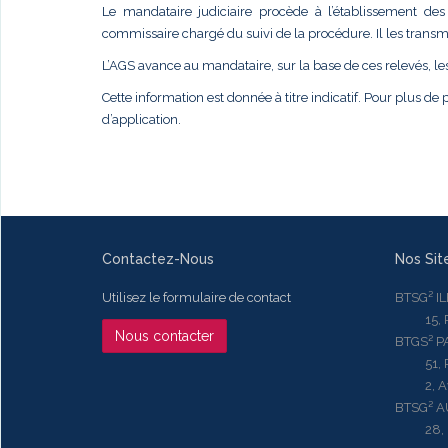
Le mandataire judiciaire procède à l’établissement des 
commissaire chargé du suivi de la procédure. Il les transme
L’AGS avance au mandataire, sur la base de ces relevés, le
Cette information est donnée à titre indicatif. Pour plus de p
d’application.
Contactez-Nous
Nos Sit
Utilisez le formulaire de contact
BTSG² I
15, Rue
Nous contacter
BTGS² P
51, Rue
2, Aven
BTSG² 
28, Ru