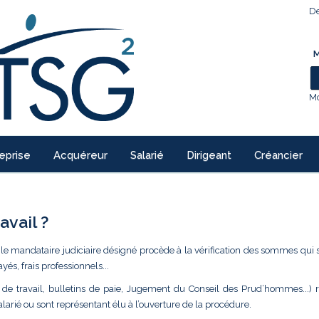
De
M
Mo
eprise
Acquéreur
Salarié
Dirigeant
Créancier
avail ?
 le mandataire judiciaire désigné procède à la vérification des sommes qui 
ayés, frais professionnels...
at de travail, bulletins de paie, Jugement du Conseil des Prud’hommes...) 
salarié ou sont représentant élu à l’ouverture de la procédure.