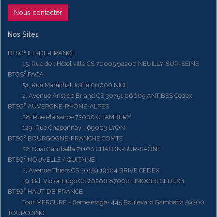
Nous contacter
Nos Sites
BTSG² ILE-DE-FRANCE
15, Rue de l'Hôtel ville CS 70005 92200 NEUILLY-SUR-SEINE
BTGS² PACA
51, Rue Maréchal Joffre 06000 NICE
2, Avenue Aristide Briand CS 30751 06605 ANTIBES Cedex
BTSG² AUVERGNE-RHÔNE-ALPES
28, Rue Plaisance 73000 CHAMBERY
129, Rue Chaponnay - 69003 LYON
BTSG² BOURGOGNE-FRANCHE COMTE
22, Quai Gambetta 71100 CHALON-SUR-SAÔNE
BTSG² NOUVELLE AQUITAINE
2, Avenue Thiers CS 30159 19104 BRIVE CEDEX
19, Bd. Victor Hugo CS 20206 87006 LIMOGES CEDEX 1
BTSG² HAUT-DE-FRANCE
Tour MERCURE - 6ème étage- 445 Boulevard Gambetta 59200
TOURCOING