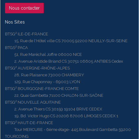
Nous contacter
Nos Sites
BTSG² ILE-DE-FRANCE
15, Rue de l'Hôtel ville CS 70005 92200 NEUILLY-SUR-SEINE
BTGS² PACA
51, Rue Maréchal Joffre 06000 NICE
2, Avenue Aristide Briand CS 30751 06605 ANTIBES Cedex
BTSG² AUVERGNE-RHÔNE-ALPES
28, Rue Plaisance 73000 CHAMBERY
129, Rue Chaponnay - 69003 LYON
BTSG² BOURGOGNE-FRANCHE COMTE
22, Quai Gambetta 71100 CHALON-SUR-SAÔNE
BTSG² NOUVELLE AQUITAINE
2, Avenue Thiers CS 30159 19104 BRIVE CEDEX
19, Bd. Victor Hugo CS 20206 87006 LIMOGES CEDEX 1
BTSG² HAUT-DE-FRANCE
Tour MERCURE - 6ème étage- 445 Boulevard Gambetta 59200
TOURCOING