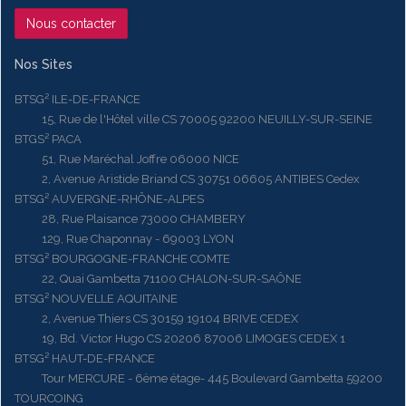
Nous contacter
Nos Sites
BTSG² ILE-DE-FRANCE
15, Rue de l'Hôtel ville CS 70005 92200 NEUILLY-SUR-SEINE
BTGS² PACA
51, Rue Maréchal Joffre 06000 NICE
2, Avenue Aristide Briand CS 30751 06605 ANTIBES Cedex
BTSG² AUVERGNE-RHÔNE-ALPES
28, Rue Plaisance 73000 CHAMBERY
129, Rue Chaponnay - 69003 LYON
BTSG² BOURGOGNE-FRANCHE COMTE
22, Quai Gambetta 71100 CHALON-SUR-SAÔNE
BTSG² NOUVELLE AQUITAINE
2, Avenue Thiers CS 30159 19104 BRIVE CEDEX
19, Bd. Victor Hugo CS 20206 87006 LIMOGES CEDEX 1
BTSG² HAUT-DE-FRANCE
Tour MERCURE - 6ème étage- 445 Boulevard Gambetta 59200
TOURCOING