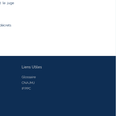
t le juge
 décrets
Liens Utiles
Glossaire
CNAJMJ
IFPPC