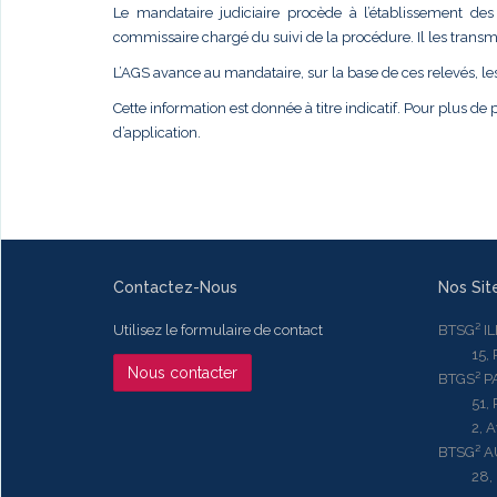
Le mandataire judiciaire procède à l’établissement des 
commissaire chargé du suivi de la procédure. Il les transme
L’AGS avance au mandataire, sur la base de ces relevés, le
Cette information est donnée à titre indicatif. Pour plus de p
d’application.
Contactez-Nous
Nos Sit
Utilisez le formulaire de contact
BTSG² I
15, Rue
Nous contacter
BTGS² P
51, Rue
2, Aven
BTSG² 
28, Ru