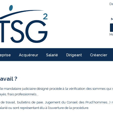
De
M
Mo
eprise
Acquéreur
Salarié
Dirigeant
Créancier
avail ?
 le mandataire judiciaire désigné procède à la vérification des sommes qui 
ayés, frais professionnels...
at de travail, bulletins de paie, Jugement du Conseil des Prud’hommes...) 
salarié ou sont représentant élu à l’ouverture de la procédure.