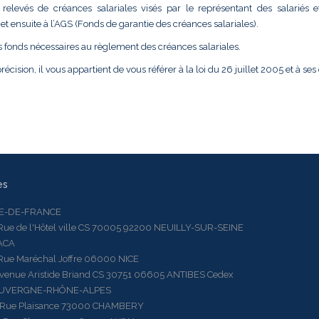
relevés de créances salariales visés par le représentant des salariés e
t ensuite à l’AGS (Fonds de garantie des créances salariales).
s fonds nécessaires au règlement des créances salariales.
récision, il vous appartient de vous référer à la loi du 26 juillet 2005 et à ses
es
LE-DE-FRANCE
 de l'Hôtel ville CS 70005 92200 NEUILLY-SUR-SEINE
ACA
 Maréchal Joffre 06000 NICE
ue Aristide Briand CS 30751 06605 ANTIBES Cedex
AUVERGNE-RHÔNE-ALPES
e Plaisance 73000 CHAMBERY