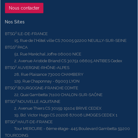
Nous contacter
Nos Sites
BTSG² ILE-DE-FRANCE
15, Rue de l'Hôtel ville CS 70005 92200 NEUILLY-SUR-SEINE
BTGS² PACA
51, Rue Maréchal Joffre 06000 NICE
2, Avenue Aristide Briand CS 30751 06605 ANTIBES Cedex
BTSG² AUVERGNE-RHÔNE-ALPES
28, Rue Plaisance 73000 CHAMBERY
129, Rue Chaponnay - 69003 LYON
BTSG² BOURGOGNE-FRANCHE COMTE
22, Quai Gambetta 71100 CHALON-SUR-SAÔNE
BTSG² NOUVELLE AQUITAINE
2, Avenue Thiers CS 30159 19104 BRIVE CEDEX
19, Bd. Victor Hugo CS 20206 87006 LIMOGES CEDEX 1
BTSG² HAUT-DE-FRANCE
Tour MERCURE - 6ème étage- 445 Boulevard Gambetta 59200
TOURCOING