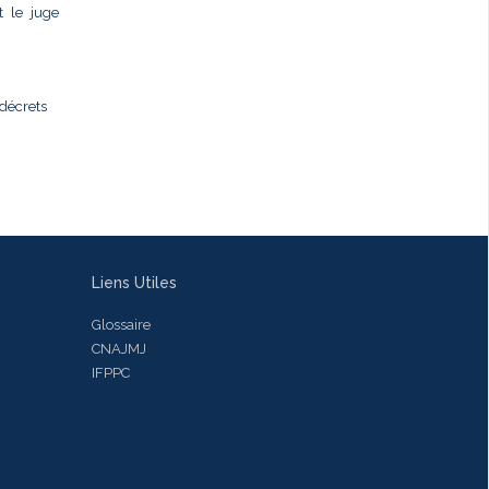
t le juge
 décrets
Liens Utiles
Glossaire
CNAJMJ
IFPPC