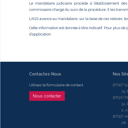
Le mandataire judiciaire procède à l’établissement des 
commissaire chargé du suivi de la procédure. Il les transme
L’AGS avance au mandataire, sur la base de ces relevés, le
Cette information est donnée à titre indicatif. Pour plus de p
d’application.
Contactez-Nous
Nos Sit
Utilisez le formulaire de contact
BTSG² I
15, Rue
Nous contacter
BTGS² P
51, Rue
2, Aven
BTSG² 
28, Ru