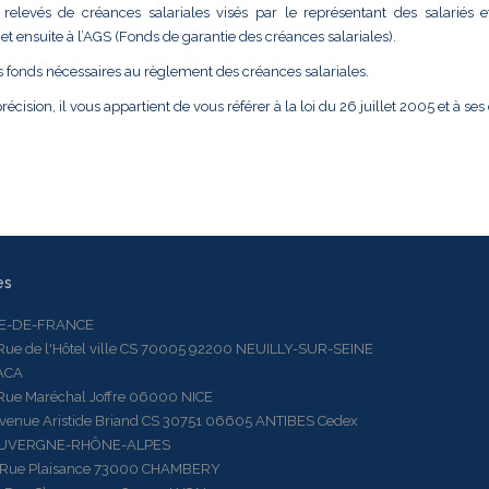
relevés de créances salariales visés par le représentant des salariés e
t ensuite à l’AGS (Fonds de garantie des créances salariales).
s fonds nécessaires au règlement des créances salariales.
récision, il vous appartient de vous référer à la loi du 26 juillet 2005 et à ses
es
LE-DE-FRANCE
 de l'Hôtel ville CS 70005 92200 NEUILLY-SUR-SEINE
ACA
 Maréchal Joffre 06000 NICE
ue Aristide Briand CS 30751 06605 ANTIBES Cedex
AUVERGNE-RHÔNE-ALPES
e Plaisance 73000 CHAMBERY