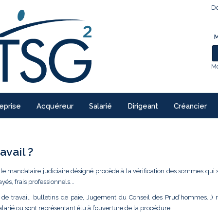
De
M
Mo
eprise
Acquéreur
Salarié
Dirigeant
Créancier
avail ?
 le mandataire judiciaire désigné procède à la vérification des sommes qui 
ayés, frais professionnels...
at de travail, bulletins de paie, Jugement du Conseil des Prud’hommes...) 
salarié ou sont représentant élu à l’ouverture de la procédure.