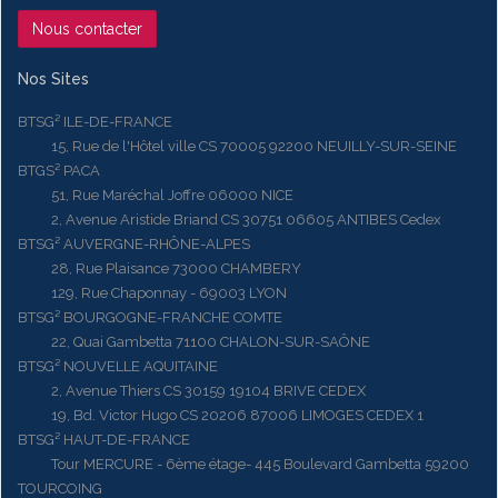
Nous contacter
Nos Sites
BTSG² ILE-DE-FRANCE
15, Rue de l'Hôtel ville CS 70005 92200 NEUILLY-SUR-SEINE
BTGS² PACA
51, Rue Maréchal Joffre 06000 NICE
2, Avenue Aristide Briand CS 30751 06605 ANTIBES Cedex
BTSG² AUVERGNE-RHÔNE-ALPES
28, Rue Plaisance 73000 CHAMBERY
129, Rue Chaponnay - 69003 LYON
BTSG² BOURGOGNE-FRANCHE COMTE
22, Quai Gambetta 71100 CHALON-SUR-SAÔNE
BTSG² NOUVELLE AQUITAINE
2, Avenue Thiers CS 30159 19104 BRIVE CEDEX
19, Bd. Victor Hugo CS 20206 87006 LIMOGES CEDEX 1
BTSG² HAUT-DE-FRANCE
Tour MERCURE - 6ème étage- 445 Boulevard Gambetta 59200
TOURCOING