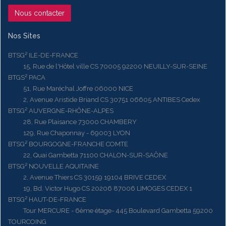
Nous contacter
Nos Sites
BTSG² ILE-DE-FRANCE
15, Rue de l'Hôtel ville CS 70005 92200 NEUILLY-SUR-SEINE
BTGS² PACA
51, Rue Maréchal Joffre 06000 NICE
2, Avenue Aristide Briand CS 30751 06605 ANTIBES Cedex
BTSG² AUVERGNE-RHÔNE-ALPES
28, Rue Plaisance 73000 CHAMBERY
129, Rue Chaponnay - 69003 LYON
BTSG² BOURGOGNE-FRANCHE COMTE
22, Quai Gambetta 71100 CHALON-SUR-SAÔNE
BTSG² NOUVELLE AQUITAINE
2, Avenue Thiers CS 30159 19104 BRIVE CEDEX
19, Bd. Victor Hugo CS 20206 87006 LIMOGES CEDEX 1
BTSG² HAUT-DE-FRANCE
Tour MERCURE - 6ème étage- 445 Boulevard Gambetta 59200
TOURCOING