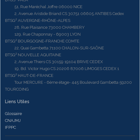
51, Rue Maréchal Joffre 06000 NICE
2, Avenue Aristide Briand CS 30751 06605 ANTIBES Cedex
BTSG² AUVERGNE-RHÔNE-ALPES
28, Rue Plaisance 73000 CHAMBERY
129, Rue Chaponnay - 69003 LYON
BTSG² BOURGOGNE-FRANCHE COMTE
22, Quai Gambetta 71100 CHALON-SUR-SAÔNE
BTSG² NOUVELLE AQUITAINE
2, Avenue Thiers CS 30159 19104 BRIVE CEDEX
19, Bd. Victor Hugo CS 20206 87006 LIMOGES CEDEX 1
BTSG² HAUT-DE-FRANCE
Tour MERCURE - 6ème étage- 445 Boulevard Gambetta 59200
TOURCOING
Liens Utiles
Glossaire
CNAJMJ
IFPPC