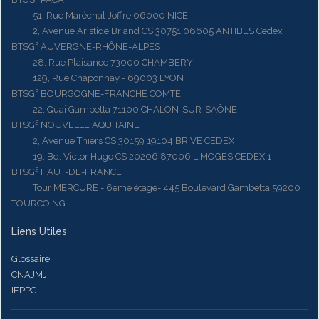
51, Rue Maréchal Joffre 06000 NICE
2, Avenue Aristide Briand CS 30751 06605 ANTIBES Cedex
BTSG² AUVERGNE-RHÔNE-ALPES
28, Rue Plaisance 73000 CHAMBERY
129, Rue Chaponnay - 69003 LYON
BTSG² BOURGOGNE-FRANCHE COMTE
22, Quai Gambetta 71100 CHALON-SUR-SAÔNE
BTSG² NOUVELLE AQUITAINE
2, Avenue Thiers CS 30159 19104 BRIVE CEDEX
19, Bd. Victor Hugo CS 20206 87006 LIMOGES CEDEX 1
BTSG² HAUT-DE-FRANCE
Tour MERCURE - 6ème étage- 445 Boulevard Gambetta 59200
TOURCOING
Liens Utiles
Glossaire
CNAJMJ
IFPPC