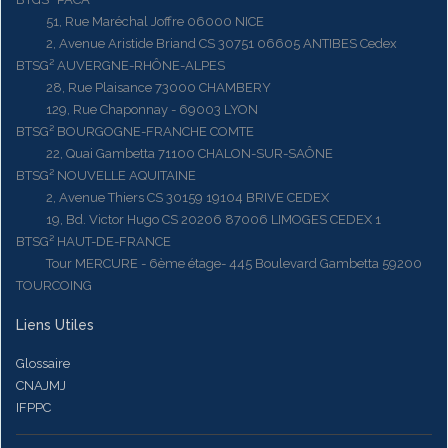
51, Rue Maréchal Joffre 06000 NICE
2, Avenue Aristide Briand CS 30751 06605 ANTIBES Cedex
BTSG² AUVERGNE-RHÔNE-ALPES
28, Rue Plaisance 73000 CHAMBERY
129, Rue Chaponnay - 69003 LYON
BTSG² BOURGOGNE-FRANCHE COMTE
22, Quai Gambetta 71100 CHALON-SUR-SAÔNE
BTSG² NOUVELLE AQUITAINE
2, Avenue Thiers CS 30159 19104 BRIVE CEDEX
19, Bd. Victor Hugo CS 20206 87006 LIMOGES CEDEX 1
BTSG² HAUT-DE-FRANCE
Tour MERCURE - 6ème étage- 445 Boulevard Gambetta 59200
TOURCOING
Liens Utiles
Glossaire
CNAJMJ
IFPPC