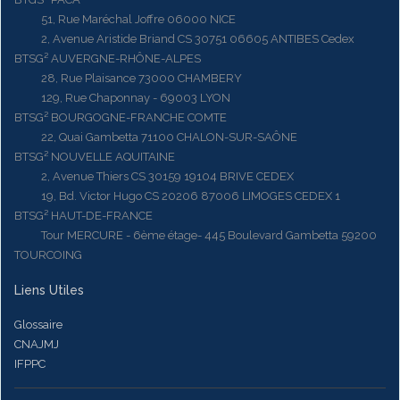
51, Rue Maréchal Joffre 06000 NICE
2, Avenue Aristide Briand CS 30751 06605 ANTIBES Cedex
BTSG² AUVERGNE-RHÔNE-ALPES
28, Rue Plaisance 73000 CHAMBERY
129, Rue Chaponnay - 69003 LYON
BTSG² BOURGOGNE-FRANCHE COMTE
22, Quai Gambetta 71100 CHALON-SUR-SAÔNE
BTSG² NOUVELLE AQUITAINE
2, Avenue Thiers CS 30159 19104 BRIVE CEDEX
19, Bd. Victor Hugo CS 20206 87006 LIMOGES CEDEX 1
BTSG² HAUT-DE-FRANCE
Tour MERCURE - 6ème étage- 445 Boulevard Gambetta 59200
TOURCOING
Liens Utiles
Glossaire
CNAJMJ
IFPPC