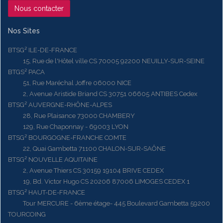
Nous contacter
Nos Sites
BTSG² ILE-DE-FRANCE
15, Rue de l'Hôtel ville CS 70005 92200 NEUILLY-SUR-SEINE
BTGS² PACA
51, Rue Maréchal Joffre 06000 NICE
2, Avenue Aristide Briand CS 30751 06605 ANTIBES Cedex
BTSG² AUVERGNE-RHÔNE-ALPES
28, Rue Plaisance 73000 CHAMBERY
129, Rue Chaponnay - 69003 LYON
BTSG² BOURGOGNE-FRANCHE COMTE
22, Quai Gambetta 71100 CHALON-SUR-SAÔNE
BTSG² NOUVELLE AQUITAINE
2, Avenue Thiers CS 30159 19104 BRIVE CEDEX
19, Bd. Victor Hugo CS 20206 87006 LIMOGES CEDEX 1
BTSG² HAUT-DE-FRANCE
Tour MERCURE - 6ème étage- 445 Boulevard Gambetta 59200
TOURCOING