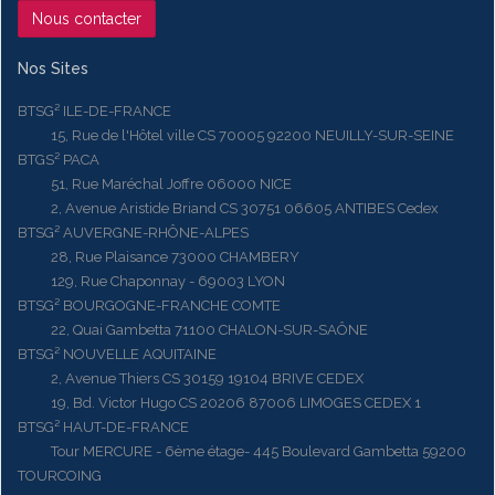
Nous contacter
Nos Sites
BTSG² ILE-DE-FRANCE
15, Rue de l'Hôtel ville CS 70005 92200 NEUILLY-SUR-SEINE
BTGS² PACA
51, Rue Maréchal Joffre 06000 NICE
2, Avenue Aristide Briand CS 30751 06605 ANTIBES Cedex
BTSG² AUVERGNE-RHÔNE-ALPES
28, Rue Plaisance 73000 CHAMBERY
129, Rue Chaponnay - 69003 LYON
BTSG² BOURGOGNE-FRANCHE COMTE
22, Quai Gambetta 71100 CHALON-SUR-SAÔNE
BTSG² NOUVELLE AQUITAINE
2, Avenue Thiers CS 30159 19104 BRIVE CEDEX
19, Bd. Victor Hugo CS 20206 87006 LIMOGES CEDEX 1
BTSG² HAUT-DE-FRANCE
Tour MERCURE - 6ème étage- 445 Boulevard Gambetta 59200
TOURCOING