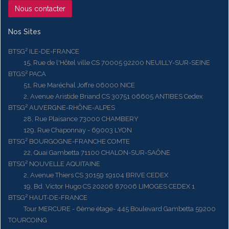
Nous contacter
Nos Sites
BTSG² ILE-DE-FRANCE
15, Rue de l'Hôtel ville CS 70005 92200 NEUILLY-SUR-SEINE
BTGS² PACA
51, Rue Maréchal Joffre 06000 NICE
2, Avenue Aristide Briand CS 30751 06605 ANTIBES Cedex
BTSG² AUVERGNE-RHÔNE-ALPES
28, Rue Plaisance 73000 CHAMBERY
129, Rue Chaponnay - 69003 LYON
BTSG² BOURGOGNE-FRANCHE COMTE
22, Quai Gambetta 71100 CHALON-SUR-SAÔNE
BTSG² NOUVELLE AQUITAINE
2, Avenue Thiers CS 30159 19104 BRIVE CEDEX
19, Bd. Victor Hugo CS 20206 87006 LIMOGES CEDEX 1
BTSG² HAUT-DE-FRANCE
Tour MERCURE - 6ème étage- 445 Boulevard Gambetta 59200
TOURCOING