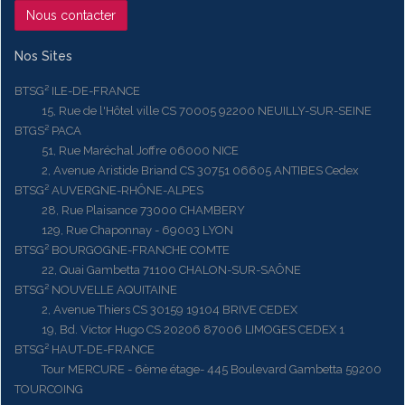
Nous contacter
Nos Sites
BTSG² ILE-DE-FRANCE
15, Rue de l'Hôtel ville CS 70005 92200 NEUILLY-SUR-SEINE
BTGS² PACA
51, Rue Maréchal Joffre 06000 NICE
2, Avenue Aristide Briand CS 30751 06605 ANTIBES Cedex
BTSG² AUVERGNE-RHÔNE-ALPES
28, Rue Plaisance 73000 CHAMBERY
129, Rue Chaponnay - 69003 LYON
BTSG² BOURGOGNE-FRANCHE COMTE
22, Quai Gambetta 71100 CHALON-SUR-SAÔNE
BTSG² NOUVELLE AQUITAINE
2, Avenue Thiers CS 30159 19104 BRIVE CEDEX
19, Bd. Victor Hugo CS 20206 87006 LIMOGES CEDEX 1
BTSG² HAUT-DE-FRANCE
Tour MERCURE - 6ème étage- 445 Boulevard Gambetta 59200
TOURCOING