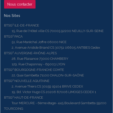
Nous contacter
Nos Sites
BTSG² ILE-DE-FRANCE
15, Rue de l'Hôtel ville CS 70005 92200 NEUILLY-SUR-SEINE
BTGS² PACA
51, Rue Maréchal Joffre 06000 NICE
2, Avenue Aristide Briand CS 30751 06605 ANTIBES Cedex
BTSG² AUVERGNE-RHÔNE-ALPES
28, Rue Plaisance 73000 CHAMBERY
129, Rue Chaponnay - 69003 LYON
BTSG² BOURGOGNE-FRANCHE COMTE
22, Quai Gambetta 71100 CHALON-SUR-SAÔNE
BTSG² NOUVELLE AQUITAINE
2, Avenue Thiers CS 30159 19104 BRIVE CEDEX
19, Bd. Victor Hugo CS 20206 87006 LIMOGES CEDEX 1
BTSG² HAUT-DE-FRANCE
Tour MERCURE - 6ème étage- 445 Boulevard Gambetta 59200
TOURCOING