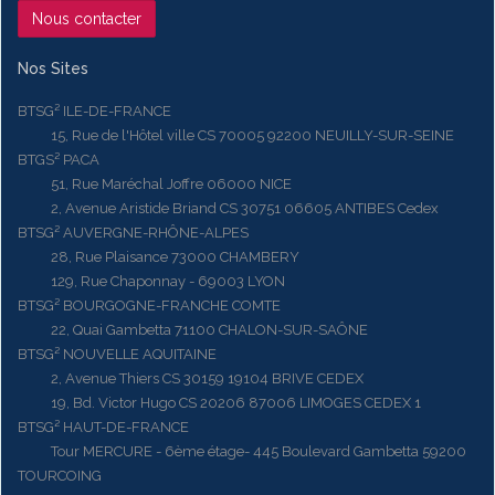
Nous contacter
Nos Sites
BTSG² ILE-DE-FRANCE
15, Rue de l'Hôtel ville CS 70005 92200 NEUILLY-SUR-SEINE
BTGS² PACA
51, Rue Maréchal Joffre 06000 NICE
2, Avenue Aristide Briand CS 30751 06605 ANTIBES Cedex
BTSG² AUVERGNE-RHÔNE-ALPES
28, Rue Plaisance 73000 CHAMBERY
129, Rue Chaponnay - 69003 LYON
BTSG² BOURGOGNE-FRANCHE COMTE
22, Quai Gambetta 71100 CHALON-SUR-SAÔNE
BTSG² NOUVELLE AQUITAINE
2, Avenue Thiers CS 30159 19104 BRIVE CEDEX
19, Bd. Victor Hugo CS 20206 87006 LIMOGES CEDEX 1
BTSG² HAUT-DE-FRANCE
Tour MERCURE - 6ème étage- 445 Boulevard Gambetta 59200
TOURCOING