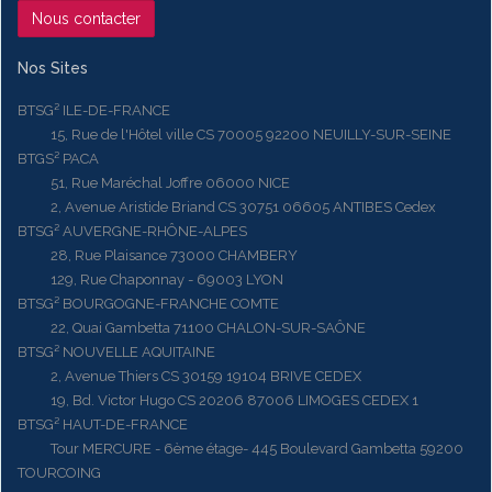
Nous contacter
Nos Sites
BTSG² ILE-DE-FRANCE
15, Rue de l'Hôtel ville CS 70005 92200 NEUILLY-SUR-SEINE
BTGS² PACA
51, Rue Maréchal Joffre 06000 NICE
2, Avenue Aristide Briand CS 30751 06605 ANTIBES Cedex
BTSG² AUVERGNE-RHÔNE-ALPES
28, Rue Plaisance 73000 CHAMBERY
129, Rue Chaponnay - 69003 LYON
BTSG² BOURGOGNE-FRANCHE COMTE
22, Quai Gambetta 71100 CHALON-SUR-SAÔNE
BTSG² NOUVELLE AQUITAINE
2, Avenue Thiers CS 30159 19104 BRIVE CEDEX
19, Bd. Victor Hugo CS 20206 87006 LIMOGES CEDEX 1
BTSG² HAUT-DE-FRANCE
Tour MERCURE - 6ème étage- 445 Boulevard Gambetta 59200
TOURCOING