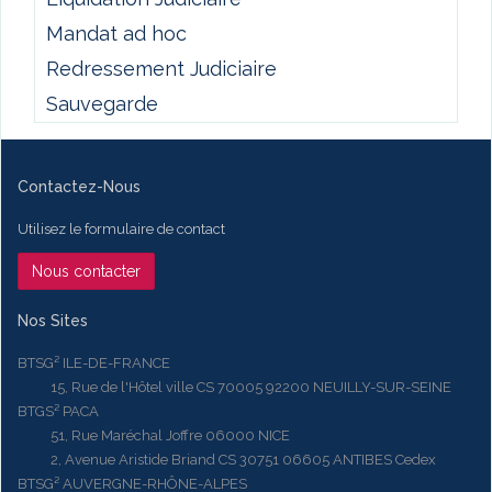
Mandat ad hoc
Redressement Judiciaire
Sauvegarde
Contactez-Nous
Utilisez le formulaire de contact
Nous contacter
Nos Sites
BTSG² ILE-DE-FRANCE
15, Rue de l'Hôtel ville CS 70005 92200 NEUILLY-SUR-SEINE
BTGS² PACA
51, Rue Maréchal Joffre 06000 NICE
2, Avenue Aristide Briand CS 30751 06605 ANTIBES Cedex
BTSG² AUVERGNE-RHÔNE-ALPES