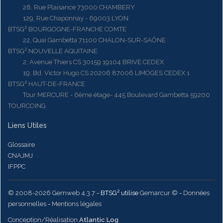
28, Rue Plaisance 73000 CHAMBERY
129, Rue Chaponnay - 69003 LYON
BTSG² BOURGOGNE-FRANCHE COMTE
22, Quai Gambetta 71100 CHALON-SUR-SAÔNE
BTSG² NOUVELLE AQUITAINE
2, Avenue Thiers CS 30159 19104 BRIVE CEDEX
19, Bd. Victor Hugo CS 20206 87006 LIMOGES CEDEX 1
BTSG² HAUT-DE-FRANCE
Tour MERCURE - 6ème étage- 445 Boulevard Gambetta 59200
TOURCOING
Liens Utiles
Glossaire
CNAJMJ
IFPPC
© 2008-2026 Gemweb 4.3.7
- BTSG² utilise
Gemarcur ©
-
Données
personnelles
-
Mentions légales
Conception/Réalisation
Atlantic Log