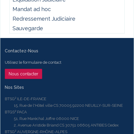
Mandat ad hoc
Redressement Judiciaire
Sauvegarde
Contactez-Nous
Utilisez le formulaire de contact
Nous contacter
Nos Sites
BTSG² ILE-DE-FRANCE
15, Rue de l'Hôtel ville CS 70005 92200 NEUILLY-SUR-SEINE
BTGS² PACA
51, Rue Maréchal Joffre 06000 NICE
2, Avenue Aristide Briand CS 30751 06605 ANTIBES Cedex
BTSG² AUVERGNE-RHÔNE-ALPES