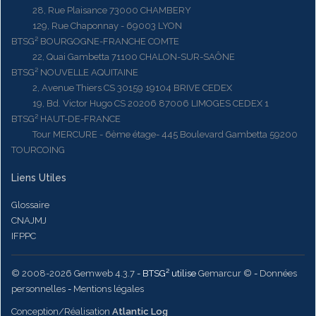
28, Rue Plaisance 73000 CHAMBERY
129, Rue Chaponnay - 69003 LYON
BTSG² BOURGOGNE-FRANCHE COMTE
22, Quai Gambetta 71100 CHALON-SUR-SAÔNE
BTSG² NOUVELLE AQUITAINE
2, Avenue Thiers CS 30159 19104 BRIVE CEDEX
19, Bd. Victor Hugo CS 20206 87006 LIMOGES CEDEX 1
BTSG² HAUT-DE-FRANCE
Tour MERCURE - 6ème étage- 445 Boulevard Gambetta 59200
TOURCOING
Liens Utiles
Glossaire
CNAJMJ
IFPPC
© 2008-2026 Gemweb 4.3.7
- BTSG² utilise
Gemarcur ©
-
Données
personnelles
-
Mentions légales
Conception/Réalisation
Atlantic Log