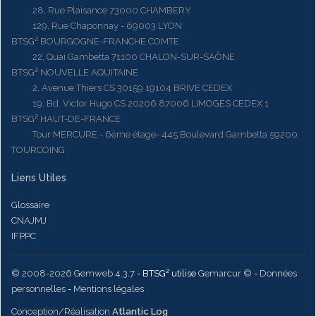
28, Rue Plaisance 73000 CHAMBERY
129, Rue Chaponnay - 69003 LYON
BTSG² BOURGOGNE-FRANCHE COMTE
22, Quai Gambetta 71100 CHALON-SUR-SAÔNE
BTSG² NOUVELLE AQUITAINE
2, Avenue Thiers CS 30159 19104 BRIVE CEDEX
19, Bd. Victor Hugo CS 20206 87006 LIMOGES CEDEX 1
BTSG² HAUT-DE-FRANCE
Tour MERCURE - 6ème étage- 445 Boulevard Gambetta 59200
TOURCOING
Liens Utiles
Glossaire
CNAJMJ
IFPPC
© 2008-2026 Gemweb 4.3.7
- BTSG² utilise
Gemarcur ©
-
Données
personnelles
-
Mentions légales
Conception/Réalisation
Atlantic Log