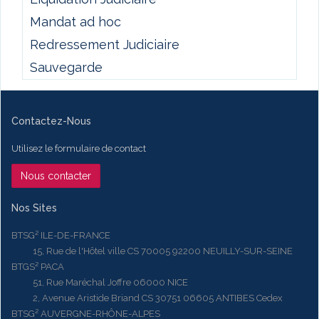
Mandat ad hoc
Redressement Judiciaire
Sauvegarde
Contactez-Nous
Utilisez le formulaire de contact
Nous contacter
Nos Sites
BTSG² ILE-DE-FRANCE
15, Rue de l'Hôtel ville CS 70005 92200 NEUILLY-SUR-SEINE
BTGS² PACA
51, Rue Maréchal Joffre 06000 NICE
2, Avenue Aristide Briand CS 30751 06605 ANTIBES Cedex
BTSG² AUVERGNE-RHÔNE-ALPES