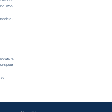
eprise ou
emande du
andataire
jours pour
 un