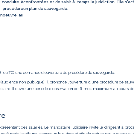
 conduire à
confrontées et de saisir à temps la juridiction. Elle s'a
ne procédure
un plan de sauvegarde.
anoeuvre au
(TGI ou TC) une demande d'ouverture de procédure de sauvegarde.
 (audience non publique). Il prononce l'ouverture d'une procédure de sauv
ciaire. Il ouvre une période d'observatio
n
de 6 mois maximum au cours de 
re
représentant des salariés. Le mandataire judiciaire invite le dirigeant à pro
 de 6 mois, le tribunal convoque le dirigeant afin de statuer sur le renouve