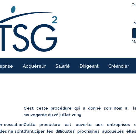
De
M
Mo
eprise
Acquéreur
Salarié
Dirigeant
Créancier
C'est cette procédure qui a donné son nom à la
sauvegarde du 26 juillet 2005.
en cessation
Cette procédure est ouverte aux entreprises c
lles ne sont
d'anticiper les difficultés prochaines auxquelles elle