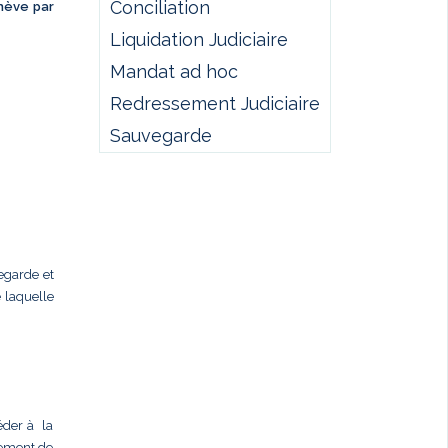
Conciliation
chève par
Liquidation Judiciaire
Mandat ad hoc
Redressement Judiciaire
Sauvegarde
egarde et
laquelle
céder à la
llement de