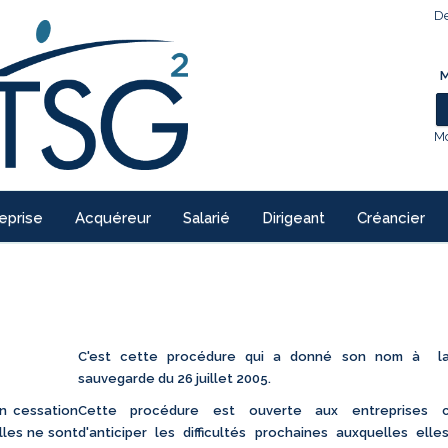
De
M
Mo
eprise
Acquéreur
Salarié
Dirigeant
Créancier
C'est cette procédure qui a donné son nom à la
sauvegarde du 26 juillet 2005.
en cessation
Cette procédure est ouverte aux entreprises c
lles ne sont
d'anticiper les difficultés prochaines auxquelles elle