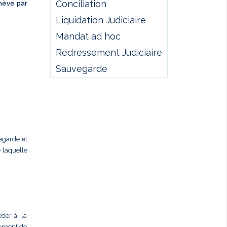
Conciliation
chève par
Liquidation Judiciaire
Mandat ad hoc
Redressement Judiciaire
Sauvegarde
egarde et
laquelle
céder à la
llement de