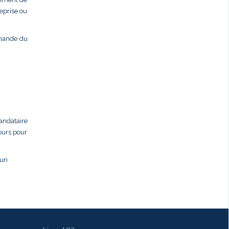
eprise ou
emande du
andataire
jours pour
 un