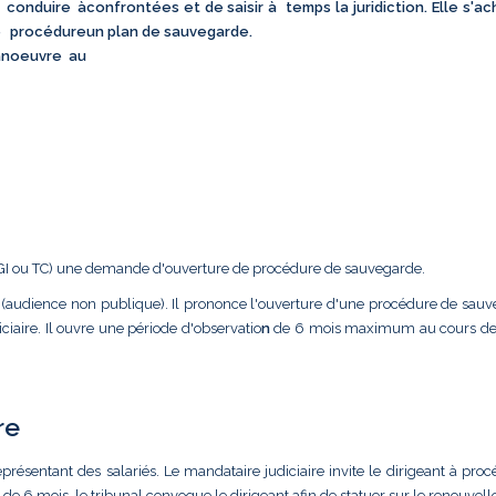
 conduire à
confrontées et de saisir à temps la juridiction. Elle s'a
ne procédure
un plan de sauvegarde.
anoeuvre au
(TGI ou TC) une demande d'ouverture de procédure de sauvegarde.
 (audience non publique). Il prononce l'ouverture d'une procédure de sauv
ciaire. Il ouvre une période d'observatio
n
de 6 mois maximum au cours de 
re
représentant des salariés. Le mandataire judiciaire invite le dirigeant à pro
 de 6 mois, le tribunal convoque le dirigeant afin de statuer sur le renouve