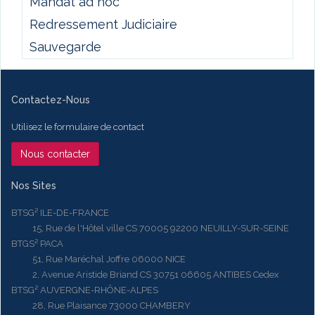
Mandat ad hoc
Redressement Judiciaire
Sauvegarde
Contactez-Nous
Utilisez le formulaire de contact
Nous contacter
Nos Sites
BTSG² ILE-DE-FRANCE
15, Rue de l'Hôtel ville CS 70005 92200 NEUILLY-SUR-SEINE
BTGS² PACA
51, Rue Maréchal Joffre 06000 NICE
2, Avenue Aristide Briand CS 30751 06605 ANTIBES Cedex
BTSG² AUVERGNE-RHÔNE-ALPES
28, Rue Plaisance 73000 CHAMBERY