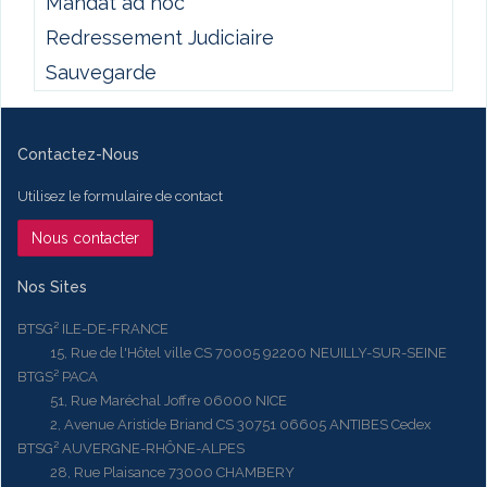
Mandat ad hoc
Redressement Judiciaire
Sauvegarde
Contactez-Nous
Utilisez le formulaire de contact
Nous contacter
Nos Sites
BTSG² ILE-DE-FRANCE
15, Rue de l'Hôtel ville CS 70005 92200 NEUILLY-SUR-SEINE
BTGS² PACA
51, Rue Maréchal Joffre 06000 NICE
2, Avenue Aristide Briand CS 30751 06605 ANTIBES Cedex
BTSG² AUVERGNE-RHÔNE-ALPES
28, Rue Plaisance 73000 CHAMBERY