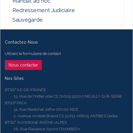
Mandat ad hoc
Redressement Judiciaire
Sauvegarde
Contactez-Nous
Utilisez le formulaire de contact
Nous contacter
Nos Sites
BTSG² ILE-DE-FRANCE
15, Rue de l'Hôtel ville CS 70005 92200 NEUILLY-SUR-SEINE
BTGS² PACA
51, Rue Maréchal Joffre 06000 NICE
2, Avenue Aristide Briand CS 30751 06605 ANTIBES Cedex
BTSG² AUVERGNE-RHÔNE-ALPES
28, Rue Plaisance 73000 CHAMBERY