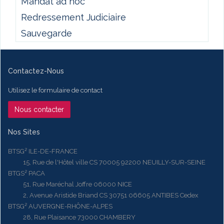
Mandat ad hoc
Redressement Judiciaire
Sauvegarde
Contactez-Nous
Utilisez le formulaire de contact
Nous contacter
Nos Sites
BTSG² ILE-DE-FRANCE
15, Rue de l'Hôtel ville CS 70005 92200 NEUILLY-SUR-SEINE
BTGS² PACA
51, Rue Maréchal Joffre 06000 NICE
2, Avenue Aristide Briand CS 30751 06605 ANTIBES Cedex
BTSG² AUVERGNE-RHÔNE-ALPES
28, Rue Plaisance 73000 CHAMBERY