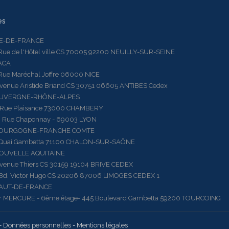
es
LE-DE-FRANCE
 de l'Hôtel ville CS 70005 92200 NEUILLY-SUR-SEINE
ACA
 Maréchal Joffre 06000 NICE
ue Aristide Briand CS 30751 06605 ANTIBES Cedex
AUVERGNE-RHÔNE-ALPES
e Plaisance 73000 CHAMBERY
ue Chaponnay - 69003 LYON
BOURGOGNE-FRANCHE COMTE
ai Gambetta 71100 CHALON-SUR-SAÔNE
OUVELLE AQUITAINE
ue Thiers CS 30159 19104 BRIVE CEDEX
 Victor Hugo CS 20206 87006 LIMOGES CEDEX 1
HAUT-DE-FRANCE
RCURE - 6ème étage- 445 Boulevard Gambetta 59200 TOURCOING
-
Données personnelles
-
Mentions légales