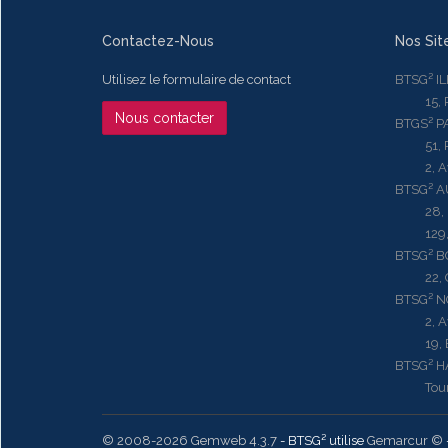
Contactez-Nous
Nos Sit
Utilisez le formulaire de contact
BTSG² I
15, Rue
Nous contacter
BTGS² P
51, Rue
2, Aven
BTSG² 
28, Ru
129, R
BTSG² 
22, Qu
BTSG² N
2, Aven
19, Bd.
BTSG² 
Tour ME
© 2008-2026 Gemweb 4.3.7
- BTSG² utilise
Gemarcur ©