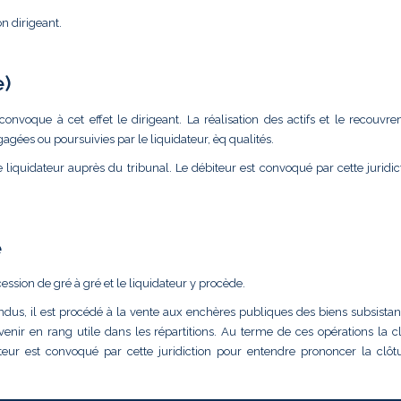
on dirigeant.
e)
convoque à cet effet le dirigeant. La réalisation des actifs et le recouvr
agées ou poursuivies par le liquidateur, èq qualités.
le liquidateur auprès du tribunal. Le débiteur est convoqué par cette juridi
e
cession de gré à gré et le liquidateur y procède.
ndus, il est procédé à la vente aux enchères publiques des biens subsistants
enir en rang utile dans les répartitions. Au terme de ces opérations la cl
biteur est convoqué par cette juridiction pour entendre prononcer la clôt