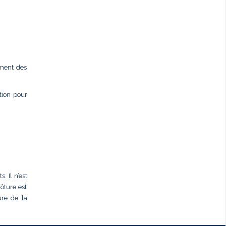
ement des
ction pour
. Il n’est
ôture est
ure de la