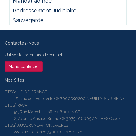
Mandat ad hoc
Redressement Judiciaire
Sauvegarde
Contactez-Nous
Utilisez le formulaire de contact
Nous contacter
Nos Sites
BTSG² ILE-DE-FRANCE
15, Rue de l'Hôtel ville CS 70005 92200 NEUILLY-SUR-SEINE
BTGS² PACA
51, Rue Maréchal Joffre 06000 NICE
2, Avenue Aristide Briand CS 30751 06605 ANTIBES Cedex
BTSG² AUVERGNE-RHÔNE-ALPES
28, Rue Plaisance 73000 CHAMBERY