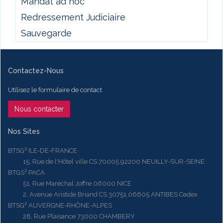
Mandat ad hoc
Redressement Judiciaire
Sauvegarde
Contactez-Nous
Utilisez le formulaire de contact
Nous contacter
Nos Sites
BTSG² ILE-DE-FRANCE
15, Rue de l'Hôtel ville CS 70005 92200 NEUILLY-SUR-SEINE
BTGS² PACA
51, Rue Maréchal Joffre 06000 NICE
2, Avenue Aristide Briand CS 30751 06605 ANTIBES Cedex
BTSG² AUVERGNE-RHÔNE-ALPES
28, Rue Plaisance 73000 CHAMBERY