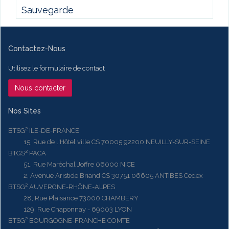
Sauvegarde
Contactez-Nous
Utilisez le formulaire de contact
Nous contacter
Nos Sites
BTSG² ILE-DE-FRANCE
15, Rue de l'Hôtel ville CS 70005 92200 NEUILLY-SUR-SEINE
BTGS² PACA
51, Rue Maréchal Joffre 06000 NICE
2, Avenue Aristide Briand CS 30751 06605 ANTIBES Cedex
BTSG² AUVERGNE-RHÔNE-ALPES
28, Rue Plaisance 73000 CHAMBERY
129, Rue Chaponnay - 69003 LYON
BTSG² BOURGOGNE-FRANCHE COMTE