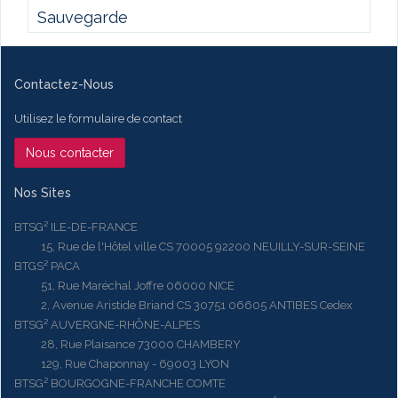
Sauvegarde
Contactez-Nous
Utilisez le formulaire de contact
Nous contacter
Nos Sites
BTSG² ILE-DE-FRANCE
15, Rue de l'Hôtel ville CS 70005 92200 NEUILLY-SUR-SEINE
BTGS² PACA
51, Rue Maréchal Joffre 06000 NICE
2, Avenue Aristide Briand CS 30751 06605 ANTIBES Cedex
BTSG² AUVERGNE-RHÔNE-ALPES
28, Rue Plaisance 73000 CHAMBERY
129, Rue Chaponnay - 69003 LYON
BTSG² BOURGOGNE-FRANCHE COMTE