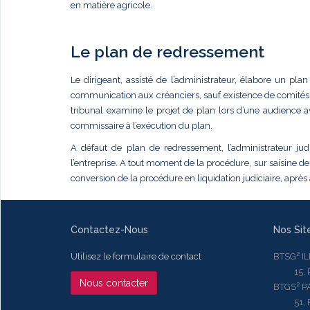
en matière agricole.
Le plan de redressement
Le dirigeant, assisté de l’administrateur, élabore un p
communication aux créanciers, sauf existence de comités. 
tribunal examine le projet de plan lors d’une audience a
commissaire à l’exécution du plan.
A défaut de plan de redressement, l’administrateur judi
l’entreprise. A tout moment de la procédure, sur saisine de
conversion de la procédure en liquidation judiciaire, après
Contactez-Nous
Nos Sit
Utilisez le formulaire de contact
BTSG² I
15, Rue
Nous contacter
BTGS² P
51, Rue