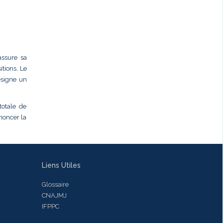
assure sa
tions. Le
ésigne un
totale de
ononcer la
Liens Utiles
Glossaire
CNAJMJ
IFPPC