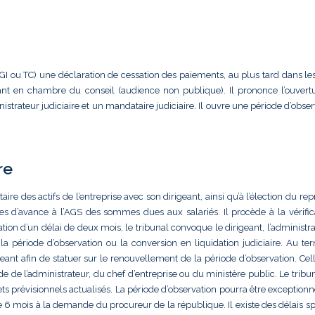
TGI ou TC) une déclaration de cessation des paiements, au plus tard dans les
eant en chambre du conseil (audience non publique). Il prononce l’ouvert
strateur judiciaire et un mandataire judiciaire. Il ouvre une période d’obse
re
aire des actifs de l’entreprise avec son dirigeant, ainsi qu’à l’élection du re
des d’avance à l’AGS des sommes dues aux salariés. Il procède à la vérific
ation d’un délai de deux mois, le tribunal convoque le dirigeant, l’administra
 la période d’observation ou la conversion en liquidation judiciaire. Au te
eant afin de statuer sur le renouvellement de la période d’observation. Cell
de l’administrateur, du chef d’entreprise ou du ministère public. Le tribun
s prévisionnels actualisés. La période d’observation pourra être exception
 6 mois à la demande du procureur de la république. Il existe des délais sp