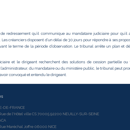
lan de redressement qu’il communique au mandataire judiciaire pour qu’il 
Les créanciers disposent d’un délai de 30 jours pour répondre à ses proposi
vant le terme de la période d’observation. Le tribunal arrête un plan et d
ciaire et le dirigeant recherchent des solutions de cession partielle ou 
 l’administrateur, du mandataire ou du ministère public, le tribunal peut pr
 avoir convoqué et entendu le dirigeant.
es
LE-DE-FRANCE
 de l'Hôtel ville CS 70005 92200 NEUILLY-SUR-SEINE
ACA
 Maréchal Joffre 06000 NICE