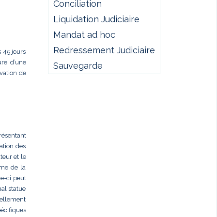
Conciliation
Liquidation Judiciaire
Mandat ad hoc
Redressement Judiciaire
 45 jours
ure d’une
Sauvegarde
rvation de
présentant
ation des
teur et le
rme de la
e-ci peut
al statue
nellement
écifiques