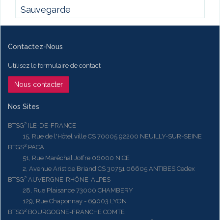
Sauvegarde
Contactez-Nous
Utilisez le formulaire de contact
Nous contacter
Nos Sites
BTSG² ILE-DE-FRANCE
15, Rue de l'Hôtel ville CS 70005 92200 NEUILLY-SUR-SEINE
BTGS² PACA
51, Rue Maréchal Joffre 06000 NICE
2, Avenue Aristide Briand CS 30751 06605 ANTIBES Cedex
BTSG² AUVERGNE-RHÔNE-ALPES
28, Rue Plaisance 73000 CHAMBERY
129, Rue Chaponnay - 69003 LYON
BTSG² BOURGOGNE-FRANCHE COMTE